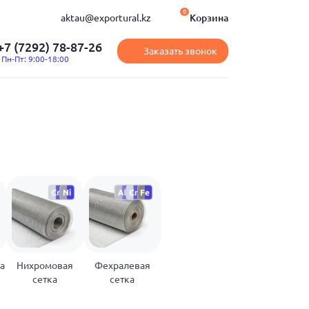
0
aktau@exportural.kz
Корзина
+7 (7292) 78-87-26
Заказать звонок
Пн-Пт: 9:00-18:00
а
Нихромовая
Фехралевая
сетка
сетка