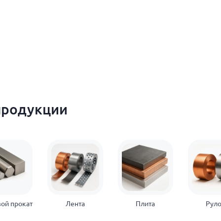
продукции
ой прокат
Лента
Плита
Рул