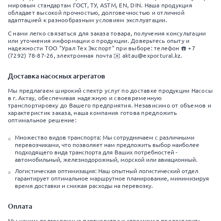
мировым стандартам ГОСТ, ТУ, ASTM, EN, DIN. Наша продукция
обладает высокой прочностью, долговечностью и отличной
адаптацией к разнообразным условиям эксплуатации.
С нами легко связаться для заказа товара, получения консультации
или уточнения информации о продукции. Доверьтесь опыту и
надежности ТОО "Урал Тех Экспорт" при выборе: телефон ☎️ +7
(7292) 78-87-26, электронная почта ✉️ aktau@exportural.kz.
Доставка насосных агрегатов
Мы предлагаем широкий спектр услуг по доставке продукции Насосы
в г. Актау, обеспечивая надежную и своевременную
транспортировку до Вашего предприятия. Независимо от объемов и
характеристик заказа, наша компания готова предложить
оптимальное решение:
Множество видов транспорта: Мы сотрудничаем с различными
перевозчиками, что позволяет нам предложить выбор наиболее
подходящего вида транспорта для Ваших потребностей -
автомобильный, железнодорожный, морской или авиационный.
Логистическая оптимизация: Наш опытный логистический отдел
гарантирует оптимальное маршрутное планирование, минимизируя
время доставки и снижая расходы на перевозку.
Оплата
Мы ценим долгосрочные партнерства и стремимся предоставить